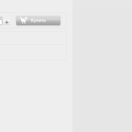
о:
Купить
+