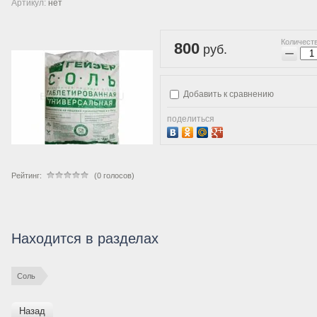
Артикул:
нет
Количеств
800
руб.
−
Добавить к сравнению
поделиться
Рейтинг:
(0 голосов)
Находится в разделах
Соль
Назад