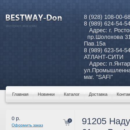
8 (928) 10
8 (989) 624
интернет-магазин
Адрес: г. Рост
пр.Шолохова 31
Пав.15а
8 (989) 623
АТЛАНТ-
Адрес: п.Янта
ул.Промышлен
маг. "SAFI"
Главная
Новинки
Каталог
Доставка
Конта
0
р.
91205 Наду
0
Оформить заказ